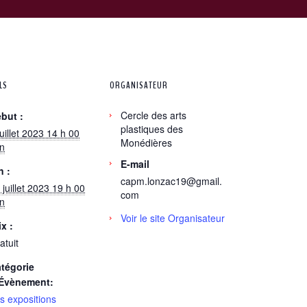
LS
ORGANISATEUR
Cercle des arts
but :
plastiques des
juillet 2023 14 h 00
Monédières
n
E-mail
n :
capm.lonzac19@gmail.
 juillet 2023 19 h 00
com
n
Voir le site Organisateur
ix :
atuit
tégorie
Évènement:
s expositions