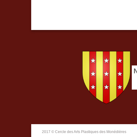
2017 © Cercle des Arts Plastiques des Monédières