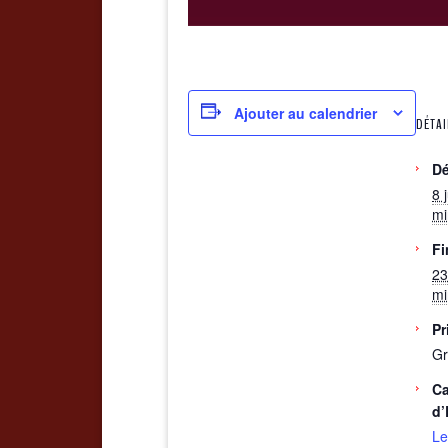
Ajouter au calendrier
DÉTAI
Dé
8 
mi
Fi
23
mi
Pr
Gr
Ca
d’
Le