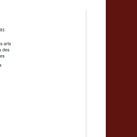
URS
s arts
s des
es
a