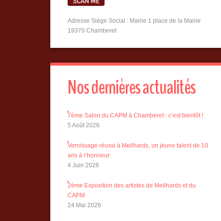
Adresse Siège Social : Mairie 1 place de la Mairie
19370 Chamberet
Nos dernières actualités
7ème Salon du CAPM à Chamberet : c’est bientôt !
5 Août 2026
Vernissage réussi à Meilhards, un jeune talent de 10
ans à l’honneur
4 Juin 2026
2ème Exposition des artistes de Meilhards et du
CAPM
24 Mai 2026