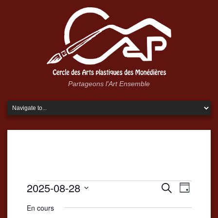
Partageons l'Art Ensemble
Évènements
Recherche
2025-08-28
Navigatio
Recherche
Jour
for
et
de
Sélectionnez
En cours
une
28
navigation
vues