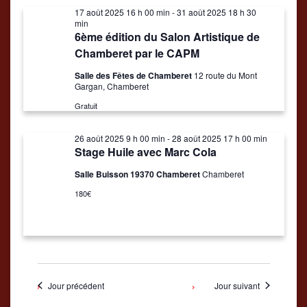
date.
août
17 août 2025 16 h 00 min
-
31 août 2025 18 h 30
de
Évènemen
min
2025
vues
6ème édition du Salon Artistique de
Chamberet par le CAPM
Évènements
Salle des Fêtes de Chamberet
12 route du Mont
Gargan, Chamberet
Gratuit
26 août 2025 9 h 00 min
-
28 août 2025 17 h 00 min
Stage Huile avec Marc Cola
Salle Buisson 19370 Chamberet
Chamberet
180€
Jour précédent
Jour suivant