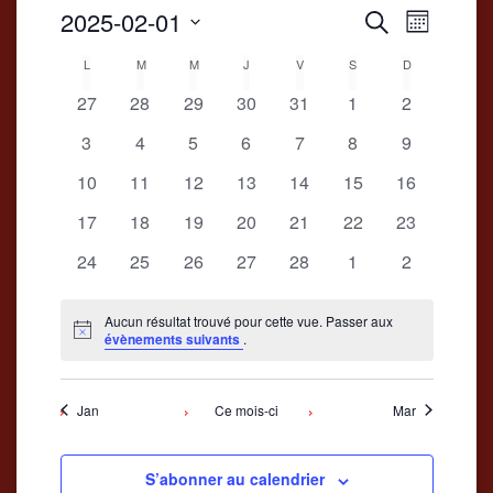
Recherche
2025-02-01
Navigatio
Recherche
Mois
et
de
Sélectionnez
Calendrier
L
LUNDI
M
MARDI
M
MERCREDI
J
JEUDI
V
VENDREDI
S
SAMEDI
D
DIMANCHE
une
navigation
vues
date.
de
0
0
0
0
0
0
0
27
28
29
30
31
1
2
de
Évènemen
évènements
évènements
évènements
évènements
évènements
évènements
évènement
Évènements
0
0
0
0
0
0
0
3
4
5
6
7
8
9
vues
évènements
évènements
évènements
évènements
évènements
évènements
évènement
Évènements
0
0
0
0
0
0
0
10
11
12
13
14
15
16
évènements
évènements
évènements
évènements
évènements
évènements
évènements
0
0
0
0
0
0
0
17
18
19
20
21
22
23
évènements
évènements
évènements
évènements
évènements
évènements
évènements
0
0
0
0
0
0
0
24
25
26
27
28
1
2
évènements
évènements
évènements
évènements
évènements
évènements
évènement
Aucun résultat trouvé pour cette vue. Passer aux
Notice
évènements suivants
.
Jan
Ce mois-ci
Mar
S’abonner au calendrier