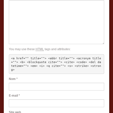
You may use these
HTML
tags and attributes:
<a href="" title=""> <abbr title=""> <acronym title
=""> <b> <blockquote cite=""> <cite> <code> <del da
tetime=""> <em> <i> <q cite=""> <s> <strike> <stron
g> 
Nom
*
E-mail
*
Site web