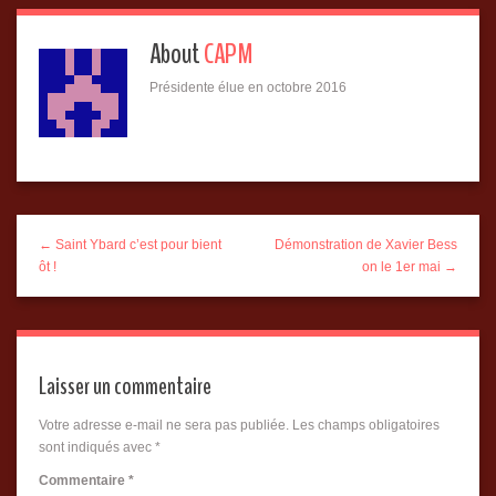
About
CAPM
Présidente élue en octobre 2016
← Saint Ybard c’est pour bient
Démonstration de Xavier Bess
ôt !
on le 1er mai →
Laisser un commentaire
Votre adresse e-mail ne sera pas publiée.
Les champs obligatoires
sont indiqués avec
*
Commentaire
*