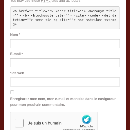
You may use these
HTML
tags and attributes:
<a href="" title=""> <abbr title=""> <acronym title
=""> <b> <blockquote cite=""> <cite> <code> <del da
tetime=""> <em> <i> <q cite=""> <s> <strike> <stron
g> 
Nom
*
E-mail
*
Site web
Enregistrer mon nom, mon e-mail et mon site dans le navigateur
pour mon prochain commentaire.