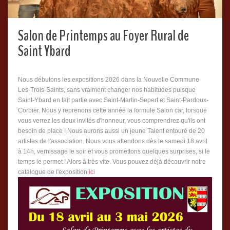
Salon de Printemps au Foyer Rural de
Saint Ybard
Nous débutons les expositions 2026 dans la Nouvelle Commune
Les-Trois-Saints, sans vraiment changer nos habitudes puisque
Saint-Ybard en fait partie avec Saint-Martin-Sepert et Saint-Pardoux-
Corbier. Nous y reprenons cette année la formule Salon car, lorsque
vous verrez les deux invités d'honneur, vous comprendrez qu'ils ont
besoin de place ! Nous aurons aussi un jeune Talent entouré de 20
artistes de l'association. Nous vous attendons dès le samedi 18 avril
à 14h, vernissage le soir et vous promettons quelques surprises, si le
temps le permet ! Alors à très vite. Vous pouvez déjà découvrir notre
catalogue de l'exposition
ici