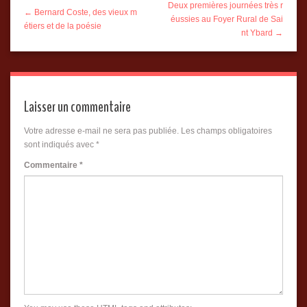
Deux premières journées très r
← Bernard Coste, des vieux m
éussies au Foyer Rural de Sai
étiers et de la poésie
nt Ybard →
Laisser un commentaire
Votre adresse e-mail ne sera pas publiée.
Les champs obligatoires
sont indiqués avec
*
Commentaire
*