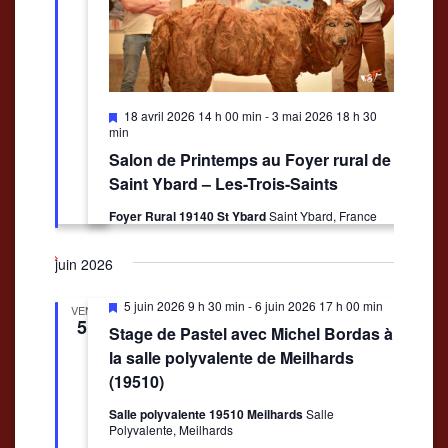
Mis
18 avril 2026 14 h 00 min
-
3 mai 2026 18 h 30
en
min
avant
Salon de Printemps au Foyer rural de
Saint Ybard – Les-Trois-Saints
Foyer Rural 19140 St Ybard
Saint Ybard, France
juin 2026
Mis
5 juin 2026 9 h 30 min
-
6 juin 2026 17 h 00 min
VEN
en
5
Stage de Pastel avec Michel Bordas à
avant
la salle polyvalente de Meilhards
(19510)
Salle polyvalente 19510 Meilhards
Salle
Polyvalente, Meilhards