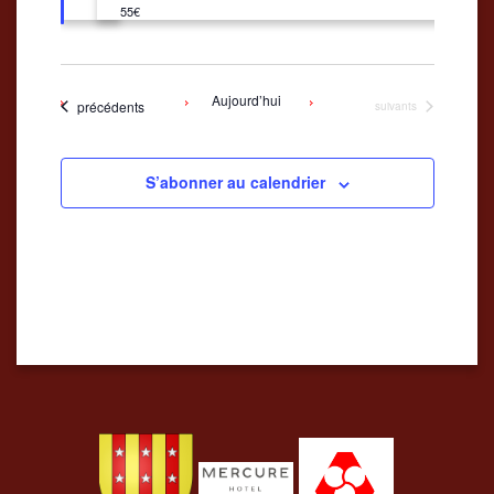
55€
Aujourd’hui
Évènements
précédents
Évènements
suivants
S’abonner au calendrier