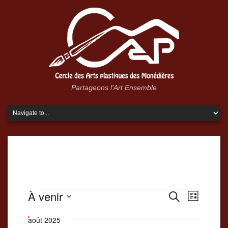
Partageons l'Art Ensemble
Évènements
Recherche
À venir
Navigatio
Recherche
Liste
et
de
Sélectionnez
une
août 2025
navigation
vues