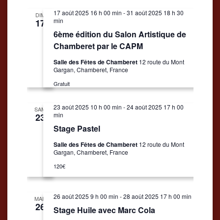
date.
de
Évènemen
17 août 2025 16 h 00 min
-
31 août 2025 18 h 30
DIM
min
17
vues
6ème édition du Salon Artistique de
Évènements
Chamberet par le CAPM
Salle des Fêtes de Chamberet
12 route du Mont
Gargan, Chamberet, France
Gratuit
23 août 2025 10 h 00 min
-
24 août 2025 17 h 00
SAM
min
23
Stage Pastel
Salle des Fêtes de Chamberet
12 route du Mont
Gargan, Chamberet, France
120€
26 août 2025 9 h 00 min
-
28 août 2025 17 h 00 min
MAR
26
Stage Huile avec Marc Cola